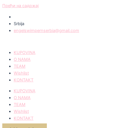
Пређи на садржај
Srbija
engelswimpernserbia@gmail.com
KUPOVINA
O NAMA
TEAM
Wishlist
KONTAKT
KUPOVINA
O NAMA
TEAM
Wishlist
KONTAKT