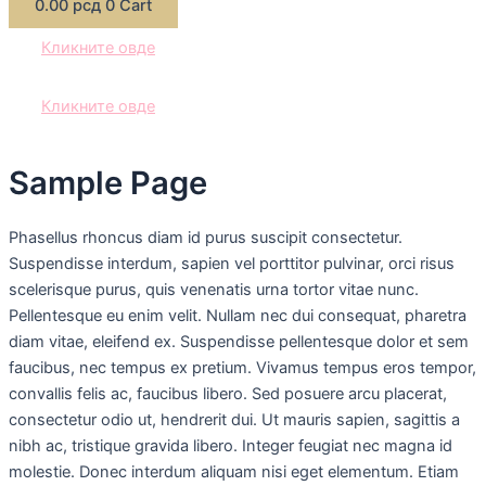
0.00
рсд
0
Cart
Кликните овде
Кликните овде
Sample Page
Phasellus rhoncus diam id purus suscipit consectetur.
Suspendisse interdum, sapien vel porttitor pulvinar, orci risus
scelerisque purus, quis venenatis urna tortor vitae nunc.
Pellentesque eu enim velit. Nullam nec dui consequat, pharetra
diam vitae, eleifend ex. Suspendisse pellentesque dolor et sem
faucibus, nec tempus ex pretium. Vivamus tempus eros tempor,
convallis felis ac, faucibus libero. Sed posuere arcu placerat,
consectetur odio ut, hendrerit dui. Ut mauris sapien, sagittis a
nibh ac, tristique gravida libero. Integer feugiat nec magna id
molestie. Donec interdum aliquam nisi eget elementum. Etiam