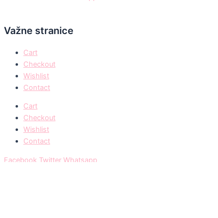
Važne stranice
Cart
Checkout
Wishlist
Contact
Cart
Checkout
Wishlist
Contact
Facebook
Twitter
Whatsapp
© Engelswimpern Serbia 2024