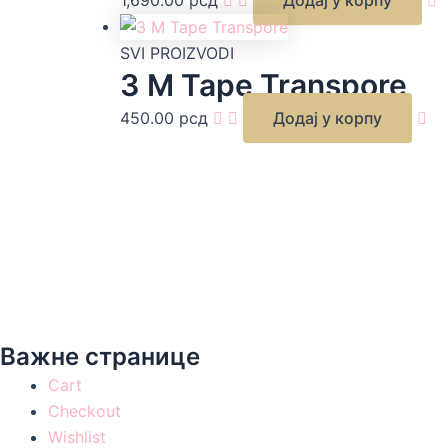
SVI PROIZVODI
3 M Tape Transpore
450.00
рсд
Додај у корпу
Важне странице
Cart
Checkout
Wishlist