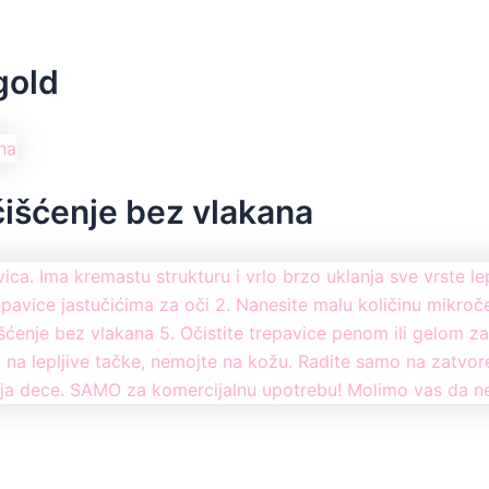
gold
 čišćenje bez vlakana