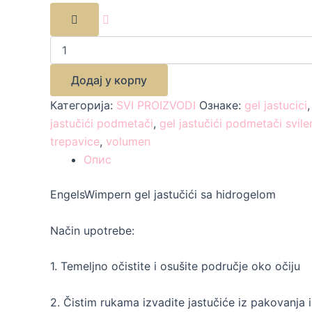
Додај у корпу
Категорија:
SVI PROIZVODI
Ознаке:
gel jastucici
jastučići podmetači
,
gel jastučići podmetači svile
trepavice
,
volumen
Опис
EngelsWimpern gel jastučići sa hidrogelom
Način upotrebe:
1. Temeljno očistite i osušite područje oko očiju
2. Čistim rukama izvadite jastučiće iz pakovanja i 