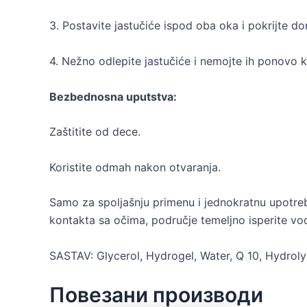
3. Postavite jastučiće ispod oba oka i pokrijte d
4. Nežno odlepite jastučiće i nemojte ih ponovo ko
Bezbednosna uputstva:
Zaštitite od dece.
Koristite odmah nakon otvaranja.
Samo za spoljašnju primenu i jednokratnu upotrebu.
kontakta sa očima, područje temeljno isperite v
SASTAV: Glycerol, Hydrogel, Water, Q 10, Hydroly
Повезани производи