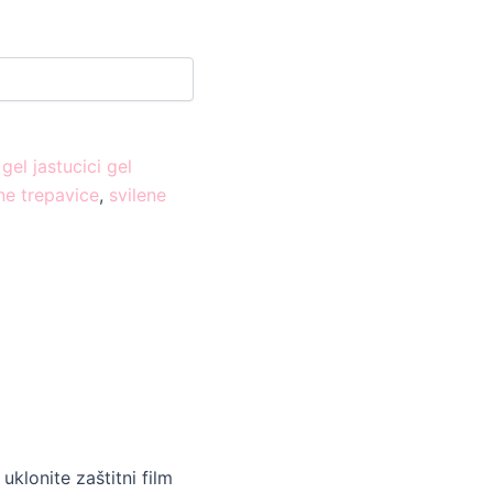
,
gel jastucici gel
ne trepavice
,
svilene
uklonite zaštitni film