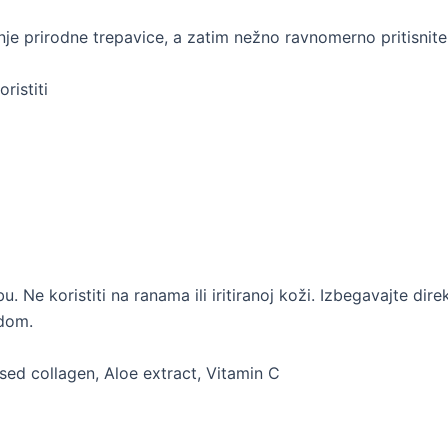
onje prirodne trepavice, a zatim nežno ravnomerno pritisnite
ristiti
 Ne koristiti na ranama ili iritiranoj koži. Izbegavajte dire
odom.
sed collagen, Aloe extract, Vitamin C