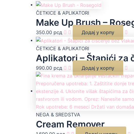
ČETKICE & APLIKATORI
Make Up Brush – Rose
350.00
рсд
Додај у корпу
ČETKICE & APLIKATORI
Aplikatori – Štapići za
990.00
рсд
Додај у корпу
NEGA & SREDSTVA
Cream Remover
1,690.00
рсд
Додај у корпу