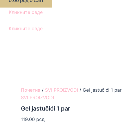
0.00
рсд
0
Cart
Кликните овде
Кликните овде
Почетна
/
SVI PROIZVODI
/ Gel jastučići 1 par
SVI PROIZVODI
Gel jastučići 1 par
119.00
рсд