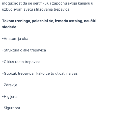
mogućnost da se sertifikuju i započnu svoju karijeru u
uzbudljivom svetu stilizovanja trepavica.
Tokom treninga, polaznici će, između ostalog, naučiti
sledeće:
-Anatomija oka
-Struktura dlake trepavica
-Ciklus rasta trepavica
-Gubitak trepavica i kako će to uticati na vas
-Zdravlje
-Higijena
-Sigurnost