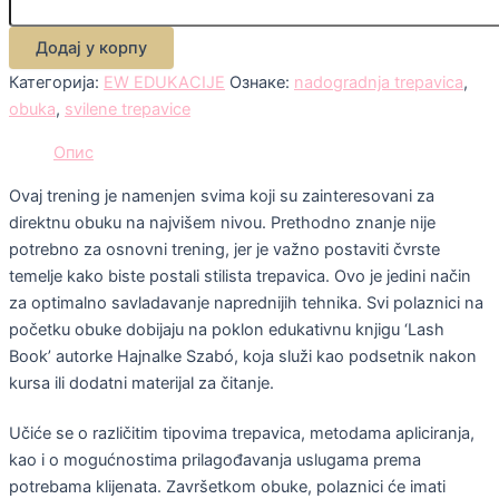
Додај у корпу
Категорија:
EW EDUKACIJE
Ознаке:
nadogradnja trepavica
,
obuka
,
svilene trepavice
Опис
Ovaj trening je namenjen svima koji su zainteresovani za
direktnu obuku na najvišem nivou. Prethodno znanje nije
potrebno za osnovni trening, jer je važno postaviti čvrste
temelje kako biste postali stilista trepavica. Ovo je jedini način
za optimalno savladavanje naprednijih tehnika. Svi polaznici na
početku obuke dobijaju na poklon edukativnu knjigu ‘Lash
Book’ autorke Hajnalke Szabó, koja služi kao podsetnik nakon
kursa ili dodatni materijal za čitanje.
Učiće se o različitim tipovima trepavica, metodama apliciranja,
kao i o mogućnostima prilagođavanja uslugama prema
potrebama klijenata. Završetkom obuke, polaznici će imati