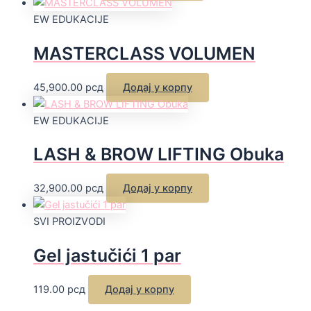
EW EDUKACIJE
MASTERCLASS VOLUMEN
45,900.00
рсд
Додај у корпу
EW EDUKACIJE
LASH & BROW LIFTING Obuka
32,900.00
рсд
Додај у корпу
SVI PROIZVODI
Gel jastučići 1 par
119.00
рсд
Додај у корпу