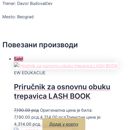
Trener: Davor Budovalčev
Mesto: Beograd
Повезани производи
Sale!
EW EDUKACIJE
Priručnik za osnovnu obuku
trepavica LASH BOOK
7,190.00
рсд
Оригинална цена је била:
7,190.00 рсд.
4,314.00
рсд
Тренутна цена је:
4,314.00 рсд.
Додај у корпу