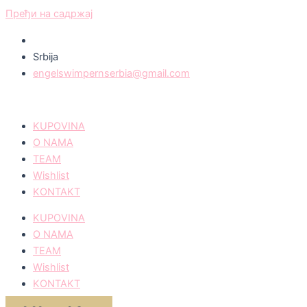
Пређи на садржај
Srbija
engelswimpernserbia@gmail.com
KUPOVINA
O NAMA
TEAM
Wishlist
KONTAKT
KUPOVINA
O NAMA
TEAM
Wishlist
KONTAKT