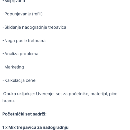
-Slepljivana
-Popunjavanje (refill)
-Skidanje nadogradnje trepavica
-Nega posle tretmana
-Analiza problema
-Marketing
-Kalkulacija cene
Obuka uključuje: Uverenje, set za početnike, materijal, piće i
hranu.
Početnički set sadrži:
1 x Mix trepavica za nadogradnju