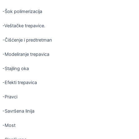
-Šok polimerizacija
-Veštačke trepavice.
-Čišćenje i predtretman
-Modeliranje trepavica
-Stajling oka
-Efekti trepavica
-Pravci
-Savršena linija
-Most