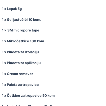
1 x Lepak 5g
1 x Gel jastučići 10 kom.
1 x 3M micropore tape
1 x Mikročetkice 100 kom
1 x Pinceta za izolaciju
1 x Pinceta za aplikaciju
1 x Cream remover
1 x Paleta za trepavice
1 x Četkice za trepavice 50 kom