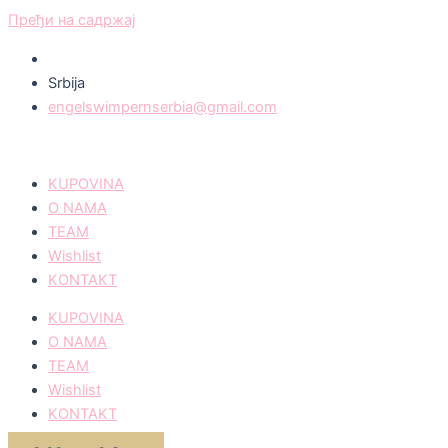
Пређи на садржај
Srbija
engelswimpernserbia@gmail.com
KUPOVINA
O NAMA
TEAM
Wishlist
KONTAKT
KUPOVINA
O NAMA
TEAM
Wishlist
KONTAKT