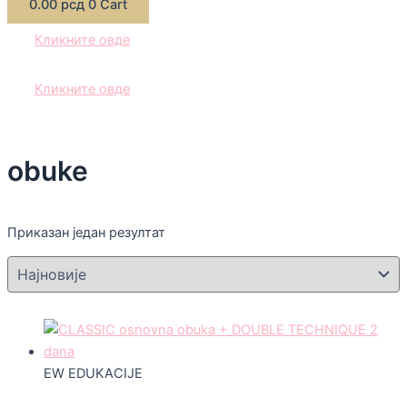
0.00
рсд
0
Cart
Кликните овде
Кликните овде
obuke
Приказан један резултат
EW EDUKACIJE